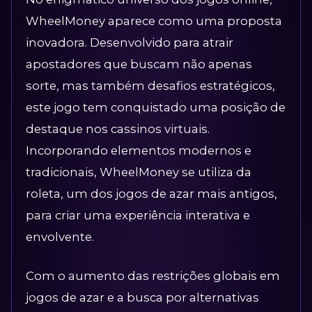
WheelMoney aparece como uma proposta
inovadora. Desenvolvido para atrair
apostadores que buscam não apenas
sorte, mas também desafios estratégicos,
este jogo tem conquistado uma posição de
destaque nos cassinos virtuais.
Incorporando elementos modernos e
tradicionais, WheelMoney se utiliza da
roleta, um dos jogos de azar mais antigos,
para criar uma experiência interativa e
envolvente.
Com o aumento das restrições globais em
jogos de azar e a busca por alternativas