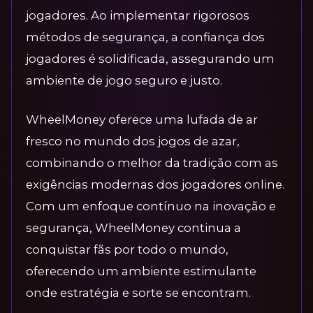
jogadores. Ao implementar rigorosos
métodos de segurança, a confiança dos
jogadores é solidificada, assegurando um
ambiente de jogo seguro e justo.
WheelMoney oferece uma lufada de ar
fresco no mundo dos jogos de azar,
combinando o melhor da tradição com as
exigências modernas dos jogadores online.
Com um enfoque contínuo na inovação e
segurança, WheelMoney continua a
conquistar fãs por todo o mundo,
oferecendo um ambiente estimulante
onde estratégia e sorte se encontram.