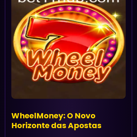
WheelMoney: O Novo
Horizonte das Apostas