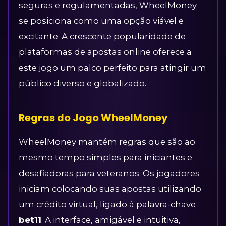
seguras e regulamentadas, WheelMoney
se posiciona como uma opção viável e
excitante. A crescente popularidade de
plataformas de apostas online oferece a
este jogo um palco perfeito para atingir um
público diverso e globalizado.
Regras do Jogo WheelMoney
WheelMoney mantém regras que são ao
mesmo tempo simples para iniciantes e
desafiadoras para veteranos. Os jogadores
iniciam colocando suas apostas utilizando
um crédito virtual, ligado à palavra-chave
bet11
. A interface, amigável e intuitiva,