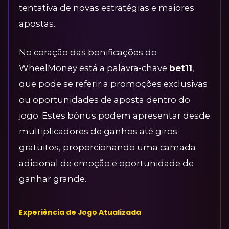
tentativa de novas estratégias e maiores
apostas.
No coração das bonificações do
WheelMoney está a palavra-chave
bet11
,
que pode se referir a promoções exclusivas
ou oportunidades de aposta dentro do
jogo. Estes bónus podem apresentar desde
multiplicadores de ganhos até giros
gratuitos, proporcionando uma camada
adicional de emoção e oportunidade de
ganhar grande.
Experiência de Jogo Atualizada