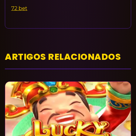
72 bet
ARTIGOS RELACIONADOS