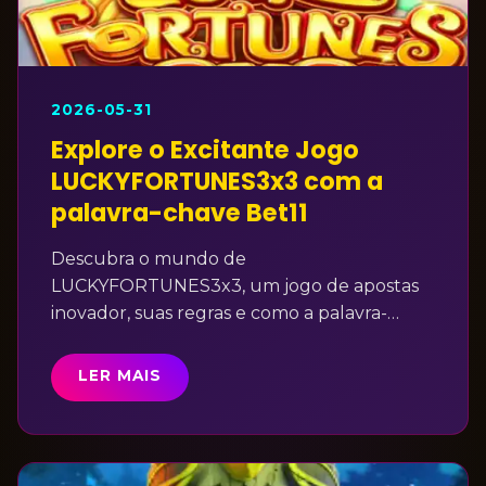
2026-05-31
Explore o Excitante Jogo
LUCKYFORTUNES3x3 com a
palavra-chave Bet11
Descubra o mundo de
LUCKYFORTUNES3x3, um jogo de apostas
inovador, suas regras e como a palavra-
chave Bet11 se integra ao cenário atual.
LER MAIS