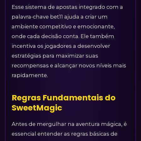
Esse sistema de apostas integrado com a
palavra-chave bet11 ajuda a criar um
ambiente competitivo e emocionante,
onde cada decisão conta. Ele também
incentiva os jogadores a desenvolver
estratégias para maximizar suas
recompensas e alcançar novos níveis mais
rapidamente.
Regras Fundamentais do
SweetMagic
Antes de mergulhar na aventura mágica, é
essencial entender as regras básicas de