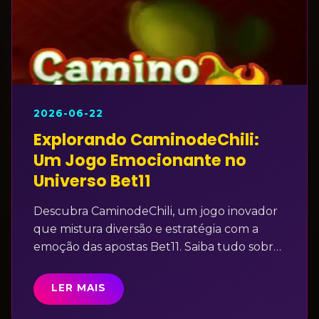
2026-06-22
Explorando CaminodeChili:
Um Jogo Emocionante no
Universo Bet11
Descubra CaminodeChili, um jogo inovador
que mistura diversão e estratégia com a
emoção das apostas Bet11. Saiba tudo sobre
suas regras, como jogar e por que se tornou
um fenômeno atual.
LER MAIS