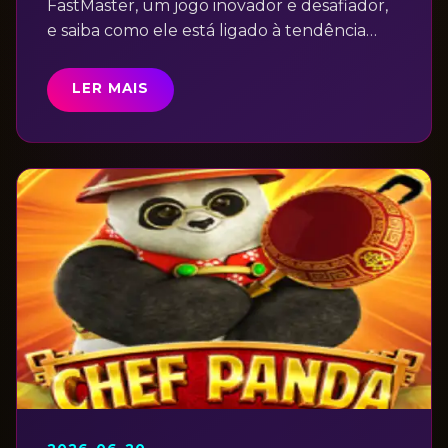
FastMaster, um jogo inovador e desafiador,
e saiba como ele está ligado à tendência
crescente da palavra-chave bet11.
LER MAIS