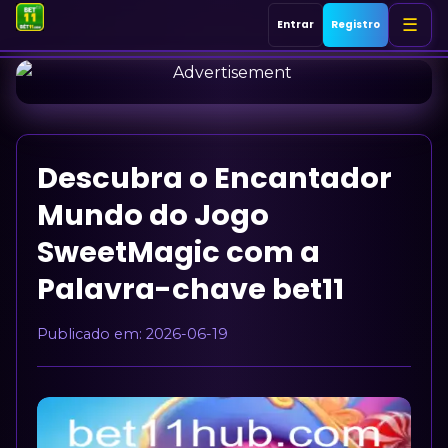
☰
Entrar
Registro
Início
Jogos de pesca
Descubra o Encantador
Jogos de cassino
Mundo do Jogo
SweetMagic com a
Jogos de pôquer
Palavra-chave bet11
Caça-níqueis
Publicado em:
2026-06-19
Jogo Responsável
Últimas Notícias