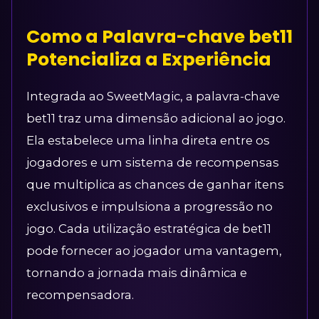
Como a Palavra-chave bet11
Potencializa a Experiência
Integrada ao SweetMagic, a palavra-chave
bet11 traz uma dimensão adicional ao jogo.
Ela estabelece uma linha direta entre os
jogadores e um sistema de recompensas
que multiplica as chances de ganhar itens
exclusivos e impulsiona a progressão no
jogo. Cada utilização estratégica de bet11
pode fornecer ao jogador uma vantagem,
tornando a jornada mais dinâmica e
recompensadora.