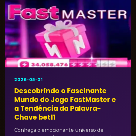
2026-05-01
Descobrindo o Fascinante
Mundo do Jogo FastMaster e
a Tendência da Palavra-
Chave bet11
Conheça o emocionante universo de