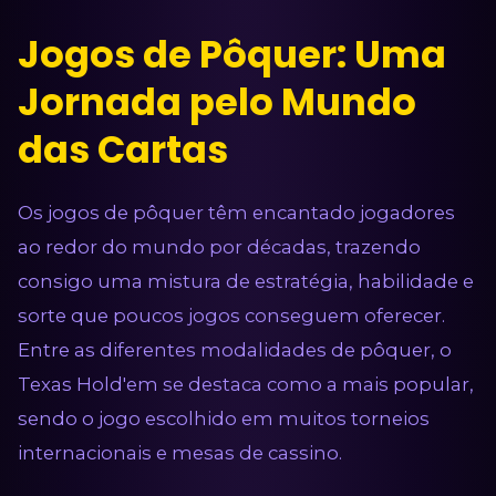
Jogos de Pôquer: Uma
Jornada pelo Mundo
das Cartas
Os jogos de pôquer têm encantado jogadores
ao redor do mundo por décadas, trazendo
consigo uma mistura de estratégia, habilidade e
sorte que poucos jogos conseguem oferecer.
Entre as diferentes modalidades de pôquer, o
Texas Hold'em se destaca como a mais popular,
sendo o jogo escolhido em muitos torneios
internacionais e mesas de cassino.