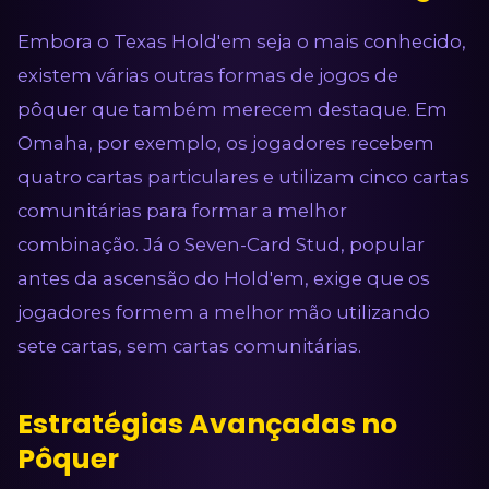
Embora o Texas Hold'em seja o mais conhecido,
existem várias outras formas de jogos de
pôquer que também merecem destaque. Em
Omaha, por exemplo, os jogadores recebem
quatro cartas particulares e utilizam cinco cartas
comunitárias para formar a melhor
combinação. Já o Seven-Card Stud, popular
antes da ascensão do Hold'em, exige que os
jogadores formem a melhor mão utilizando
sete cartas, sem cartas comunitárias.
Estratégias Avançadas no
Pôquer