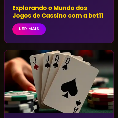
Explorando o Mundo dos
Jogos de Cassino com a bet11
LER MAIS