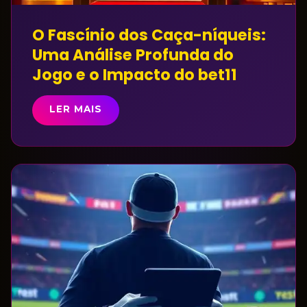
O Fascínio dos Caça-níqueis:
Uma Análise Profunda do
Jogo e o Impacto do bet11
LER MAIS