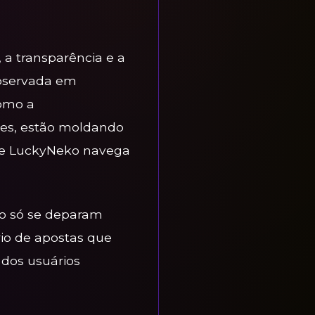
 a transparência e a
observada em
omo a
ões, estão moldando
que LuckyNeko navega
ão só se deparam
io de apostas que
 dos usuários