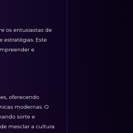
e os entusiastas de
 estratégias. Este
compreender e
es, oferecendo
ânicas modernas. O
nando sorte e
 de mesclar a cultura