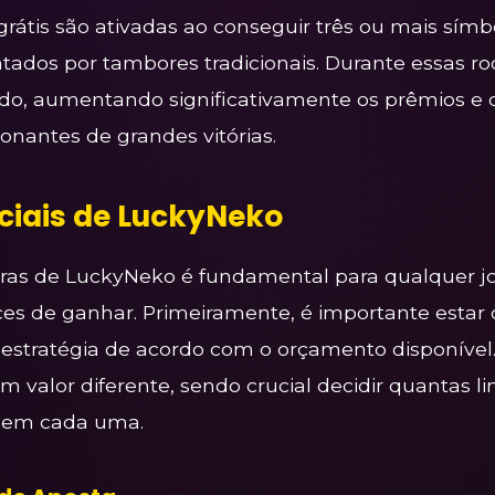
grátis são ativadas ao conseguir três ou mais símb
ntados por tambores tradicionais. Durante essas r
vado, aumentando significativamente os prêmios e 
onantes de grandes vitórias.
ciais de LuckyNeko
ras de LuckyNeko é fundamental para qualquer j
s de ganhar. Primeiramente, é importante estar c
 estratégia de acordo com o orçamento disponível
valor diferente, sendo crucial decidir quantas lin
o em cada uma.