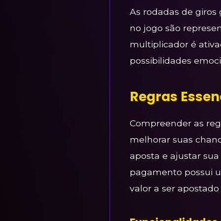
As rodadas de giros 
no jogo são represe
multiplicador é ati
possibilidades emoci
Regras Essen
Compreender as reg
melhorar suas chance
aposta e ajustar sua
pagamento possui um 
valor a ser apostad