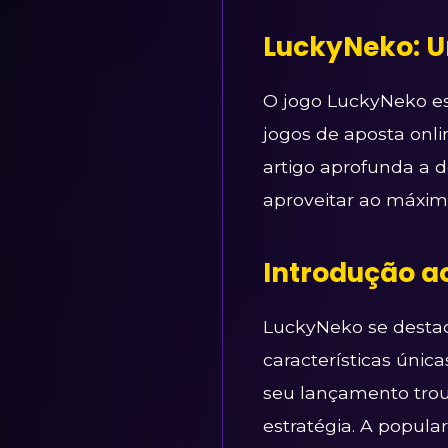
LuckyNeko: U
O jogo LuckyNeko es
jogos de aposta onli
artigo aprofunda a d
aproveitar ao máximo
Introdução a
LuckyNeko se desta
características úni
seu lançamento tro
estratégia. A popula