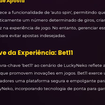
 de Aposta
e a funcionalidade de 'auto spin', permitindo qu
camente um número determinado de giros, cria
 na experiência de jogo. No entanto, gerenciar e
para evitar apostas indesejadas.
 da Experiência: Bet11
vra-chave 'bet11' ao cenário de LuckyNeko reflete
s que promovem inovações em jogos. Bet11 exerce 
gadores uma plataforma segura e empolgante para
yNeko, incorporando tecnologia de ponta para gar