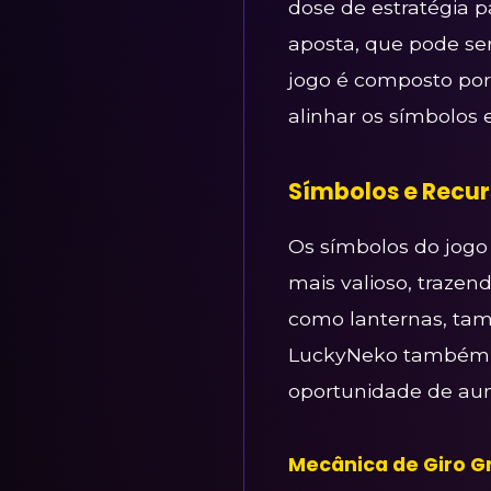
dose de estratégia p
aposta, que pode se
jogo é composto por 
alinhar os símbolos 
Símbolos e Recur
Os símbolos do jogo
mais valioso, trazen
como lanternas, tamb
LuckyNeko também ap
oportunidade de aum
Mecânica de Giro Gr