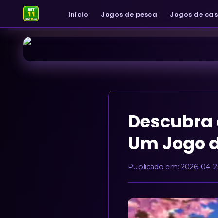
Início
Jogos de pesca
Jogos de cas
Descubra 
Um Jogo de
Publicado em:
2026-04-2