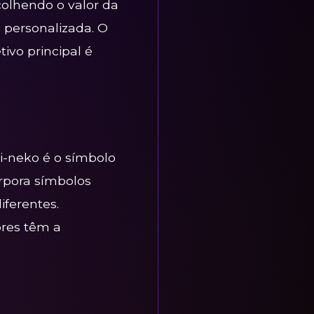
colhendo o valor da
 personalizada. O
ivo principal é
i-neko é o símbolo
orpora símbolos
iferentes.
ores têm a