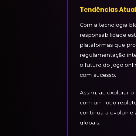
Tendências Atuai
Com a tecnologia blo
responsabilidade es
plataformas que pr
regulamentação inte
o futuro do jogo on
com sucesso.
Assim, ao explorar 
com um jogo replet
continua a evoluir e
globais.