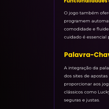
Funcionalidades
O jogo também oferec
programem automati
comodidade e fluidez
cuidado é essencial 
Palavra-Chave
A integração da pala
dos sites de aposta
proporcionar aos jo
clássicos como Luck
seguras e justas.