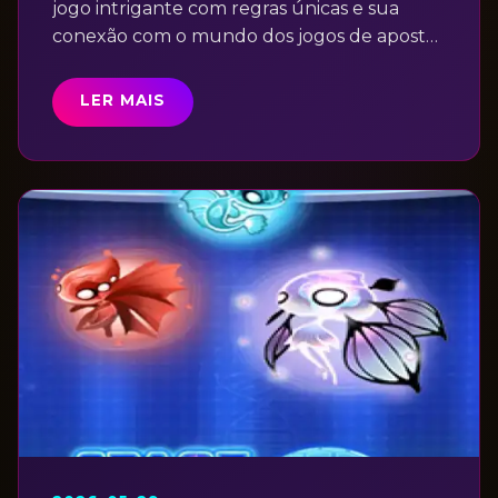
jogo intrigante com regras únicas e sua
conexão com o mundo dos jogos de apostas
modernas.
LER MAIS