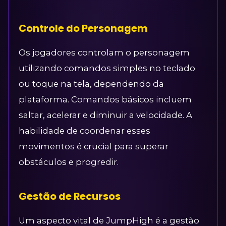
Controle do Personagem
Os jogadores controlam o personagem
utilizando comandos simples no teclado
ou toque na tela, dependendo da
plataforma. Comandos básicos incluem
saltar, acelerar e diminuir a velocidade. A
habilidade de coordenar esses
movimentos é crucial para superar
obstáculos e progredir.
Gestão de Recursos
Um aspecto vital de JumpHigh é a gestão