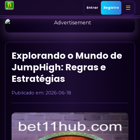
☰
Entrar
Registro
Início
Jogos de pesca
Explorando o Mundo de
Jogos de cassino
JumpHigh: Regras e
Estratégias
Jogos de pôquer
Publicado em:
2026-06-18
Caça-níqueis
Jogo Responsável
Últimas Notícias