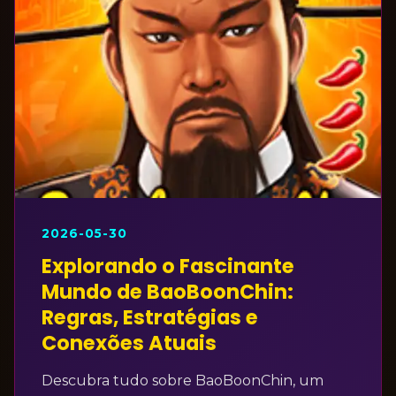
2026-05-30
Explorando o Fascinante
Mundo de BaoBoonChin:
Regras, Estratégias e
Conexões Atuais
Descubra tudo sobre BaoBoonChin, um