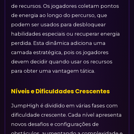
de recursos. Os jogadores coletam pontos
de energia ao longo do percurso, que
podem ser usados para desbloquear
habilidades especiais ou recuperar energia
perdida. Esta dinâmica adiciona uma
camada estratégica, pois os jogadores
devem decidir quando usar os recursos
para obter uma vantagem tática.
Níveis e Dificuldades Crescentes
JumpHigh é dividido em várias fases com
dificuldade crescente. Cada nível apresenta
novos desafios e configurações de
obstáculos, aumentando a complexidade e