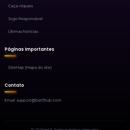
Caça-níqueis
Jogo Responsável
Últimas Notícias
Páginas Importantes
SiteMap (Mapa do site)
Contato
Email: support@bet11hub.com
© 2026 bet11. Todos os direitos reservados.