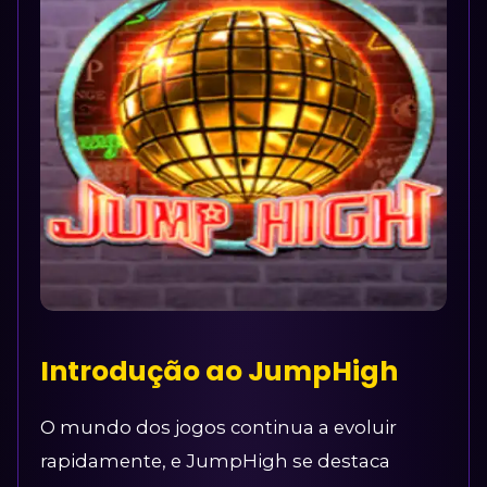
Introdução ao JumpHigh
O mundo dos jogos continua a evoluir
rapidamente, e JumpHigh se destaca