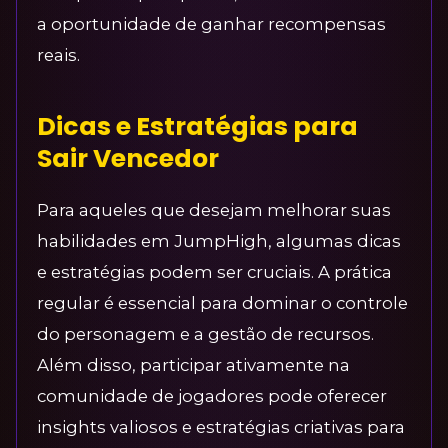
a oportunidade de ganhar recompensas
reais.
Dicas e Estratégias para
Sair Vencedor
Para aqueles que desejam melhorar suas
habilidades em JumpHigh, algumas dicas
e estratégias podem ser cruciais. A prática
regular é essencial para dominar o controle
do personagem e a gestão de recursos.
Além disso, participar ativamente na
comunidade de jogadores pode oferecer
insights valiosos e estratégias criativas para