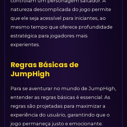
controlam um personagem saltador. A
natureza descomplicada do jogo permite
que ele seja acessível para iniciantes, ao
mesmo tempo que oferece profundidade
estratégica para jogadores mais
experientes.
Regras Básicas de
JumpHigh
Para se aventurar no mundo de JumpHigh,
entender as regras básicas é essencial. As
regras são projetadas para maximizar a
experiência do usuário, garantindo que o
jogo permaneça justo e emocionante.