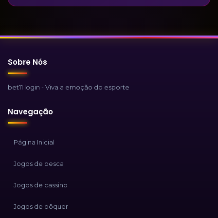
Sobre Nós
bet11 login - Viva a emoção do esporte
Navegação
Página Inicial
Jogos de pesca
Jogos de cassino
Jogos de pôquer