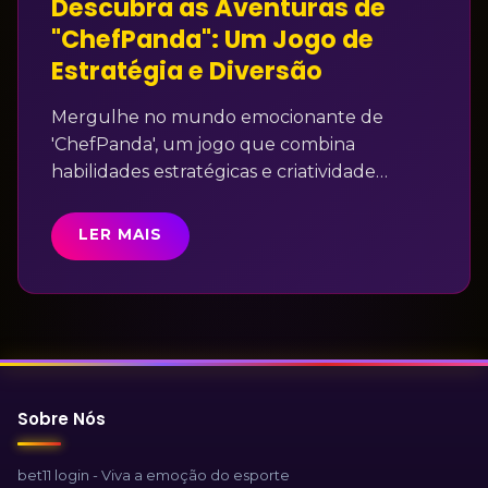
Descubra as Aventuras de
"ChefPanda": Um Jogo de
Estratégia e Diversão
Mergulhe no mundo emocionante de
'ChefPanda', um jogo que combina
habilidades estratégicas e criatividade
culinária, com a intrigante inclusão do
elemento 'bet11'.
LER MAIS
Sobre Nós
bet11 login - Viva a emoção do esporte