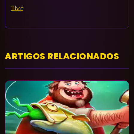
11bet
ARTIGOS RELACIONADOS