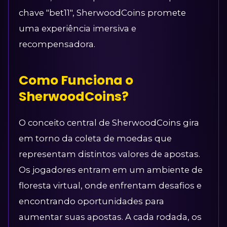
chave "bet11", SherwoodCoins promete
uma experiência imersiva e
recompensadora.
Como Funciona o
SherwoodCoins?
O conceito central de SherwoodCoins gira
em torno da coleta de moedas que
representam distintos valores de apostas.
Os jogadores entram em um ambiente de
floresta virtual, onde enfrentam desafios e
encontrando oportunidades para
aumentar suas apostas. A cada rodada, os