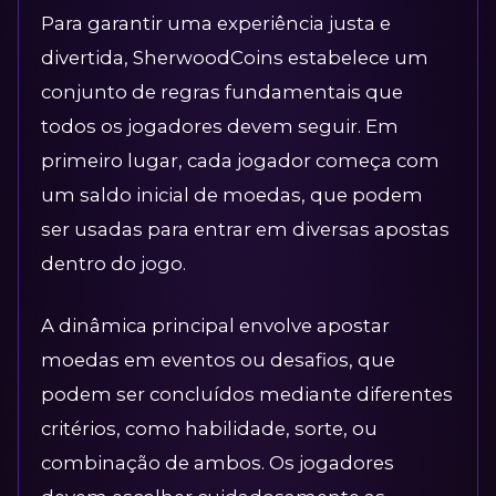
Para garantir uma experiência justa e
divertida, SherwoodCoins estabelece um
conjunto de regras fundamentais que
todos os jogadores devem seguir. Em
primeiro lugar, cada jogador começa com
um saldo inicial de moedas, que podem
ser usadas para entrar em diversas apostas
dentro do jogo.
A dinâmica principal envolve apostar
moedas em eventos ou desafios, que
podem ser concluídos mediante diferentes
critérios, como habilidade, sorte, ou
combinação de ambos. Os jogadores