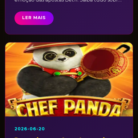
suas regras, como jogar e por que se tornou
um fenômeno atual.
LER MAIS
2026-06-20