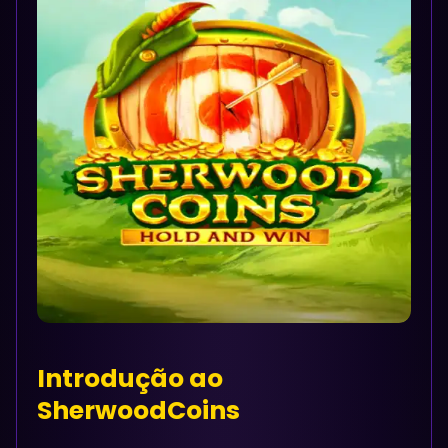
Introdução ao
SherwoodCoins