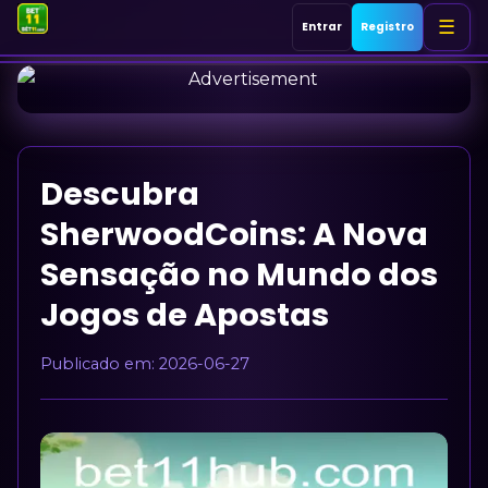
☰
Entrar
Registro
Início
Jogos de pesca
Descubra
Jogos de cassino
SherwoodCoins: A Nova
Sensação no Mundo dos
Jogos de pôquer
Jogos de Apostas
Caça-níqueis
Publicado em:
2026-06-27
Jogo Responsável
Últimas Notícias