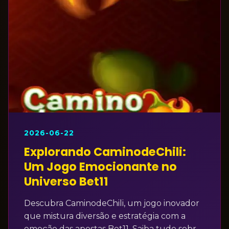
2026-06-22
Explorando CaminodeChili:
Um Jogo Emocionante no
Universo Bet11
Descubra CaminodeChili, um jogo inovador
que mistura diversão e estratégia com a
emoção das apostas Bet11. Saiba tudo sobre