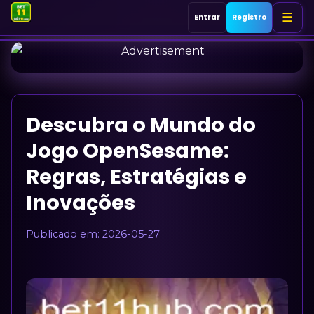
☰
Entrar
Registro
Início
Jogos de pesca
Descubra o Mundo do
Jogos de cassino
Jogo OpenSesame:
Regras, Estratégias e
Jogos de pôquer
Inovações
Caça-níqueis
Publicado em:
2026-05-27
Jogo Responsável
Últimas Notícias