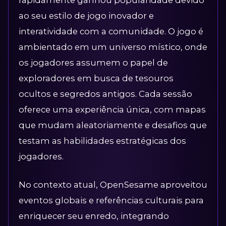
rapidamente ganhou popularidade devido
ao seu estilo de jogo inovador e
interatividade com a comunidade. O jogo é
ambientado em um universo místico, onde
os jogadores assumem o papel de
exploradores em busca de tesouros
ocultos e segredos antigos. Cada sessão
oferece uma experiência única, com mapas
que mudam aleatoriamente e desafios que
testam as habilidades estratégicas dos
jogadores.
No contexto atual, OpenSesame aproveitou
eventos globais e referências culturais para
enriquecer seu enredo, integrando