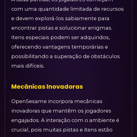
com uma quantidade limitada de recursos
e devem explorá-los sabiamente para
encontrar pistas e solucionar enigmas.
Itens especiais podem ser adquiridos,
oferecendo vantagens temporárias e
possibilitando a superação de obstáculos
mais difíceis.
Mecânicas Inovadoras
OpenSesame incorpora mecânicas
inovadoras que mantêm os jogadores
engajados. A interação com o ambiente é
crucial, pois muitas pistas e itens estão