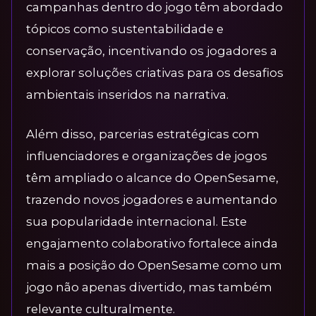
campanhas dentro do jogo têm abordado
tópicos como sustentabilidade e
conservação, incentivando os jogadores a
explorar soluções criativas para os desafios
ambientais inseridos na narrativa.
Além disso, parcerias estratégicas com
influenciadores e organizações de jogos
têm ampliado o alcance do OpenSesame,
trazendo novos jogadores e aumentando
sua popularidade internacional. Este
engajamento colaborativo fortalece ainda
mais a posição do OpenSesame como um
jogo não apenas divertido, mas também
relevante culturalmente.