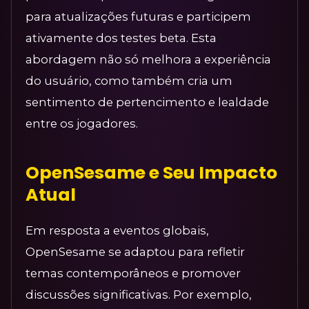
para atualizações futuras e participem
ativamente dos testes beta. Esta
abordagem não só melhora a experiência
do usuário, como também cria um
sentimento de pertencimento e lealdade
entre os jogadores.
OpenSesame e Seu Impacto
Atual
Em resposta a eventos globais,
OpenSesame se adaptou para refletir
temas contemporâneos e promover
discussões significativas. Por exemplo,