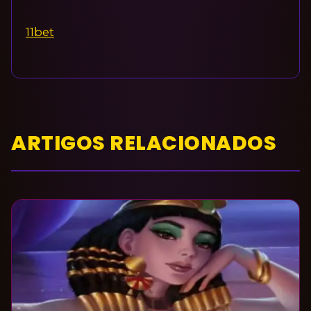
11bet
ARTIGOS RELACIONADOS