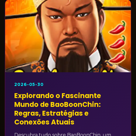
2026-05-30
Explorando o Fascinante
Mundo de BaoBoonChin:
Regras, Estratégias e
Conexões Atuais
Descubra tudo sobre BaoBoonChin, um