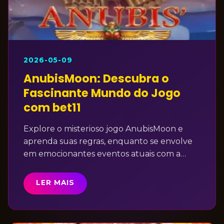
2026-05-09
AnubisMoon: Descubra o
Fascinante Mundo do Jogo
com bet11
Explore o misterioso jogo AnubisMoon e
aprenda suas regras, enquanto se envolve
em emocionantes eventos atuais com a
plataforma bet11.
LER MAIS