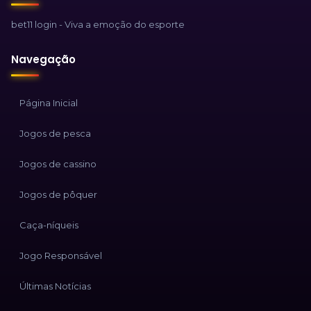
bet11 login - Viva a emoção do esporte
Navegação
Página Inicial
Jogos de pesca
Jogos de cassino
Jogos de pôquer
Caça-níqueis
Jogo Responsável
Últimas Notícias