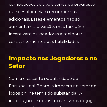
competições ao vivo e torres de progresso
que desbloqueiam recompensas
adicionais. Esses elementos não só
aumentam a diversão, mas também
incentivam os jogadores a melhorar
constantemente suas habilidades.
Impacto nos Jogadores e no
Setor
Com a crescente popularidade de
FortuneHookBoom, o impacto no setor de
jogos online tem sido substancial. A
introdução de novos mecanismos de jogo