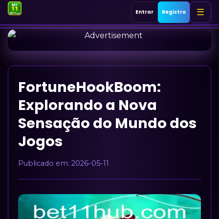
☰
Entrar
Registro
Início
Jogos de pesca
FortuneHookBoom:
Jogos de cassino
Explorando a Nova
Sensação do Mundo dos
Jogos de pôquer
Jogos
Caça-níqueis
Publicado em:
2026-05-11
Jogo Responsável
Últimas Notícias