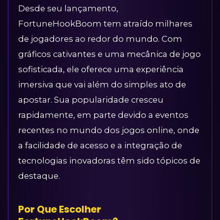
Desde seu lançamento,
FortuneHookBoom tem atraído milhares
de jogadores ao redor do mundo. Com
gráficos cativantes e uma mecânica de jogo
sofisticada, ele oferece uma experiência
imersiva que vai além do simples ato de
apostar. Sua popularidade cresceu
rapidamente, em parte devido a eventos
recentes no mundo dos jogos online, onde
a facilidade de acesso e a integração de
tecnologias inovadoras têm sido tópicos de
destaque.
Por Que Escolher