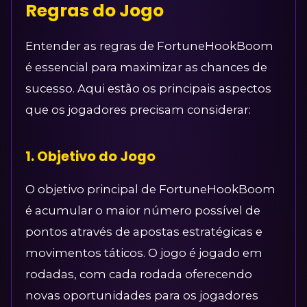
Regras do Jogo
Entender as regras de FortuneHookBoom
é essencial para maximizar as chances de
sucesso. Aqui estão os principais aspectos
que os jogadores precisam considerar:
1. Objetivo do Jogo
O objetivo principal de FortuneHookBoom
é acumular o maior número possível de
pontos através de apostas estratégicas e
movimentos táticos. O jogo é jogado em
rodadas, com cada rodada oferecendo
novas oportunidades para os jogadores