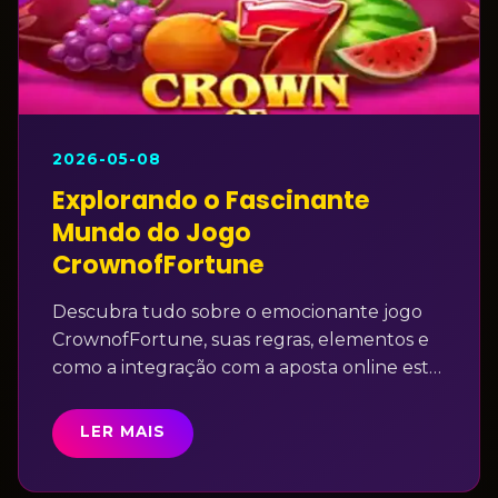
2026-05-08
Explorando o Fascinante
Mundo do Jogo
CrownofFortune
Descubra tudo sobre o emocionante jogo
CrownofFortune, suas regras, elementos e
como a integração com a aposta online está
revolucionando a experiência dos jogadores.
LER MAIS