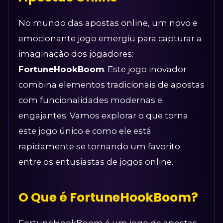
No mundo das apostas online, um novo e
emocionante jogo emergiu para capturar a
imaginação dos jogadores:
FortuneHookBoom
. Este jogo inovador
combina elementos tradicionais de apostas
com funcionalidades modernas e
engajantes. Vamos explorar o que torna
este jogo único e como ele está
rapidamente se tornando um favorito
entre os entusiastas de jogos online.
O Que é FortuneHookBoom?