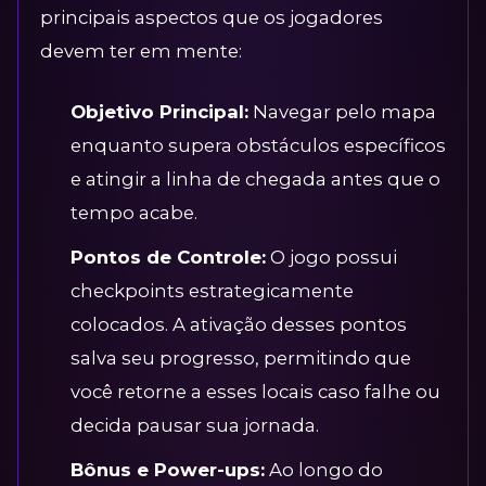
principais aspectos que os jogadores
devem ter em mente:
Objetivo Principal:
Navegar pelo mapa
enquanto supera obstáculos específicos
e atingir a linha de chegada antes que o
tempo acabe.
Pontos de Controle:
O jogo possui
checkpoints estrategicamente
colocados. A ativação desses pontos
salva seu progresso, permitindo que
você retorne a esses locais caso falhe ou
decida pausar sua jornada.
Bônus e Power-ups:
Ao longo do