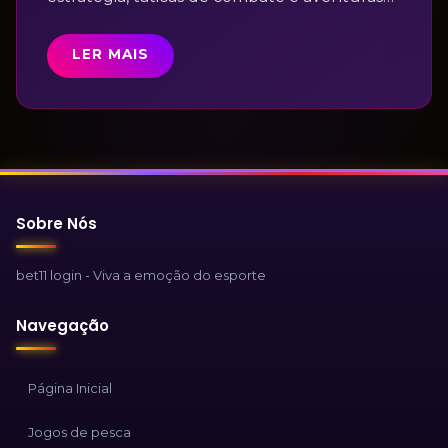
emocionantes. Explore novas dimensões
desta experiência de jogo única e as
LER MAIS
particularidades das regras envolventes.
Sobre Nós
bet11 login - Viva a emoção do esporte
Navegação
Página Inicial
Jogos de pesca