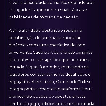
nível, a dificuldade aumenta, exigindo que
os jogadores aprimorem suas táticas e
habilidades de tomada de decisão.
A singularidade deste jogo reside na
combinação de um mapa modular
dinâmico com uma mecânica de jogo
envolvente. Cada partida oferece cenários
diferentes, o que significa que nenhuma
jornada é igual à anterior, mantendo os
jogadores constantemente desafiados e
engajados. Além disso, CaminodeChili se
integra perfeitamente à plataforma Bet11,
oferecendo opções de apostas diretas
dentro do jogo, adicionando uma camada