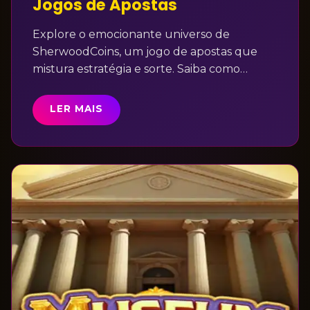
Jogos de Apostas
Explore o emocionante universo de
SherwoodCoins, um jogo de apostas que
mistura estratégia e sorte. Saiba como
participar, entender as regras e se divertir
com eventos atuais.
LER MAIS